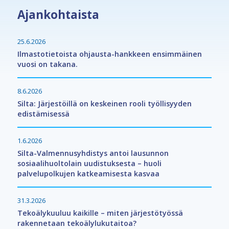
Ajankohtaista
25.6.2026
Ilmastotietoista ohjausta-hankkeen ensimmäinen
vuosi on takana.
8.6.2026
Silta: Järjestöillä on keskeinen rooli työllisyyden
edistämisessä
1.6.2026
Silta-Valmennusyhdistys antoi lausunnon
sosiaalihuoltolain uudistuksesta – huoli
palvelupolkujen katkeamisesta kasvaa
31.3.2026
Tekoälykuuluu kaikille – miten järjestötyössä
rakennetaan tekoälylukutaitoa?