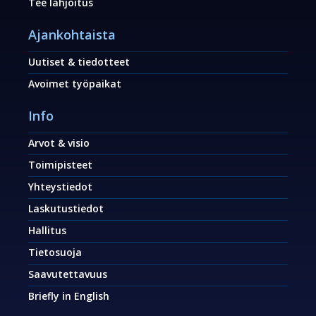
Tee lahjoitus
Ajankohtaista
Uutiset & tiedotteet
Avoimet työpaikat
Info
Arvot & visio
Toimipisteet
Yhteystiedot
Laskutustiedot
Hallitus
Tietosuoja
Saavutettavuus
Briefly in English