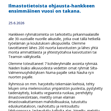
Ilmastotietoista ohjausta-hankkeen
ensimmäinen vuosi on takana.
25.6.2026
Hankkeen ryhmätoiminta on tarkoitettu pirkanmaalaisille
alle 30-vuotiaille nuorille aikuisille, jotka ovat tällä hetkellä
työelämän ja koulutuksen ulkopuolella. Olemme
tavoittaneet lähes 200 nuorta kasvotusten ja lähes yhtä
monta ammattilaista ja yhteistyötahoa kasvotusten tai
Teamsin välityksellä.
Olemme toteuttaneet 7 kohderyhmälle avointa ryhmää.
Näiden lisäksi alkuvuodesta vedettiin omat ryhmät Silta-
Valmennusyhdistyksen Numa-pajalle sekä Nauha ry:n
nuorten pajalle.
Ryhmissä on mm. harjoiteltu tekemään kiehisiä, tehty
lelujen oma mielenosoitus ympäristön puolesta, pystytetty
taidenäyttely, kokattu vegaanista ruokaa, perehdytty
ilmastoviestintään, mietitty oman elämän
ilmastovaikuttamisen mahdollisuuksia, tutustuttu
eduskuntataloon, rauhoituttu ja rentouduttu
lähiluonnossa, laskeuduttu kalliolta alas, kiipeilty, melottu,