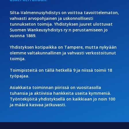
Silta-Valmennusyhdistys on voittoa tavoittelematon,
vahvasti arvopohjainen ja uskonnollisesti
tunnukseton toimija. Yhdistyksen juuret ulottuvat
Suomen Wankeusyhdistys ry:n perustamiseen jo
vuonna 1869.
Yhdistyksen kotipaikka on Tampere, mutta nykyään
olemme valtakunnallinen ja vahvasti verkostoitunut
toimija.
Toimipisteitä on tällä hetkellä 9 ja niissä toimii 18
työpajaa.
Asiakkaita toiminnan piirissä on vuositasolla
tuhansia ja aktiivisia hankkeita useita kymmeniä.
Työntekijöitä yhdistyksellä on kaikkiaan jo noin 100
ja määrä kasvaa jatkuvasti.