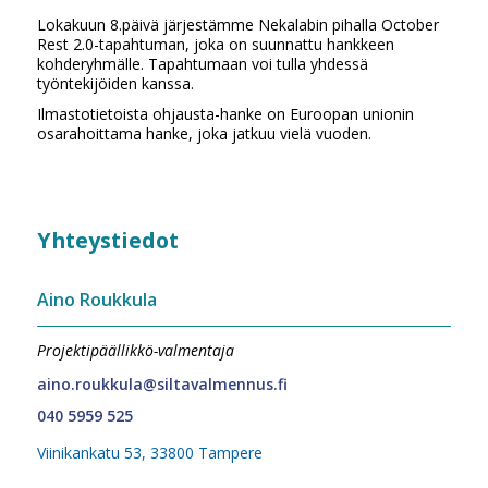
Lokakuun 8.päivä järjestämme Nekalabin pihalla October
Rest 2.0-tapahtuman, joka on suunnattu hankkeen
kohderyhmälle. Tapahtumaan voi tulla yhdessä
työntekijöiden kanssa.
Ilmastotietoista ohjausta-hanke on Euroopan unionin
osarahoittama hanke, joka jatkuu vielä vuoden.
Yhteystiedot
Aino Roukkula
Projektipäällikkö-valmentaja
aino.roukkula@siltavalmennus.fi
040 5959 525
Viinikankatu 53, 33800 Tampere