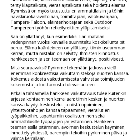
tehty klapitalkoita, vieraslajitalkoita sekä hoidettu eläimiä.
Ryhmissä on myös tutustuttu eri ammattilaisiin ja töihin:
hävikkiruokaravintolaan, toimittajaan, valokuvaajaan,
Tampere-Taloon, eläintenhoitajaan sekä Outdoor
Tampereen työhön retkeilyreittien ylläpitämiseksi.
Sää on yllättänyt, kun esimerkiksi liian matalan
vedenpinnan vuoksi keväälle suunniteltu koskikellunta piti
perua. Elämä käänteineen on yllättänyt tiimin useamman
kerran, mutta niistäkin on selvitty. Ihmisten kiinnostus
hankkeeseen ja sen teemaan on yllättänyt, positiivisesti.
Mitä seuraavaksi? Pyrimme tekemään jatkossa vielä
enemmän konkreettisia vaikuttamistekoja nuorten kanssa.
Kokemus aidosta vaikuttamisesta vahvistaa toimijuuden
kokemusta ja luottamusta tulevaisuuteen.
Pitkällä tähtäimellä hankkeen vaikuttavuus tulee kuitenkin
arjessa kohtaaminen kerrallaan: tiimin kesken ja nuorten
kanssa käydyt keskustelut ja niistä oppiminen,
yhteistyötahojen kanssa tapaaminen, vierailut eri
työpaikkoihin, tapahtumiin osallistuminen sekä
ammattilaisille työpajojen järjestäminen. Hankkeen
teeman esillä pitäminen, avoimen keskustelun käyminen,
ihmettely yhdessä, parempiin tekoihin pyrkiminen päivä ja
valinta kerrallaan.