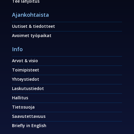
Tee lahjoitus
Ajankohtaista
Uutiset & tiedotteet
Avoimet työpaikat
Info
Arvot & visio
Toimipisteet
Yhteystiedot
Laskutustiedot
Hallitus
Tietosuoja
Saavutettavuus
Briefly in English