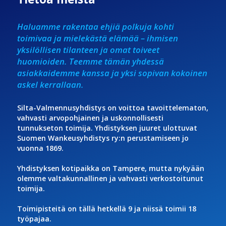
Haluamme rakentaa ehjiä polkuja kohti
toimivaa ja mielekästä elämää – ihmisen
yksilöllisen tilanteen ja omat toiveet
huomioiden. Teemme tämän yhdessä
asiakkaidemme kanssa ja yksi sopivan kokoinen
askel kerrallaan.
Silta-Valmennusyhdistys on voittoa tavoittelematon,
vahvasti arvopohjainen ja uskonnollisesti
tunnukseton toimija. Yhdistyksen juuret ulottuvat
Suomen Wankeusyhdistys ry:n perustamiseen jo
vuonna 1869.
Yhdistyksen kotipaikka on Tampere, mutta nykyään
olemme valtakunnallinen ja vahvasti verkostoitunut
toimija.
Toimipisteitä on tällä hetkellä 9 ja niissä toimii 18
työpajaa.