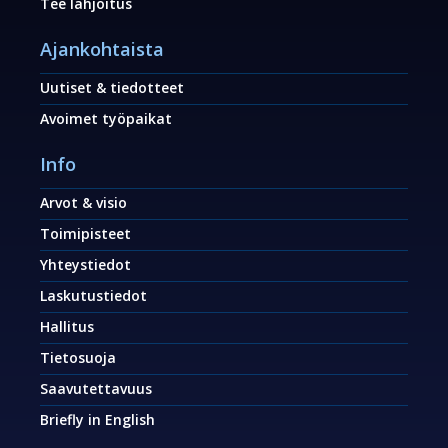
Tee lahjoitus
Ajankohtaista
Uutiset & tiedotteet
Avoimet työpaikat
Info
Arvot & visio
Toimipisteet
Yhteystiedot
Laskutustiedot
Hallitus
Tietosuoja
Saavutettavuus
Briefly in English