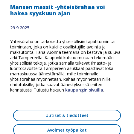
Mansen massit -yhteisörahaa voi
hakea syyskuun ajan
29.9.2025
Yhteisöraha on tarkoitettu yhteisöllisiin tapahtumiin tai
toimintaan, joka on kaikille osallistujille avointa ja
maksutonta. Tänä vuonna teemana on kestävä ja sujuva
arki Tampereella. Kaupunki kutsuu mukaan tekemään
yhteisöllisiä tekoja, jotka samalla tukevat ilmasto- ja
luontotavoitteita.Tampereen asukkaat päättävät loka-
marraskuussa äänestämällä, mille toiminnalle
yhteisörahaa myönnetään. Rahaa myönnetään niille
ehdotuksille, jotka saavat äänestyksessä eniten
kannatusta. Tutustu hakuun
kaupungin sivuilla
.
Uutiset & tiedotteet
Avoimet työpaikat