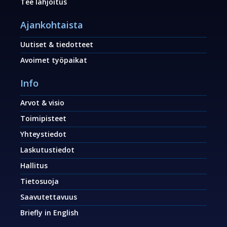
Tee lahjoitus
Ajankohtaista
Uutiset & tiedotteet
Avoimet työpaikat
Info
Arvot & visio
Toimipisteet
Yhteystiedot
Laskutustiedot
Hallitus
Tietosuoja
Saavutettavuus
Briefly in English