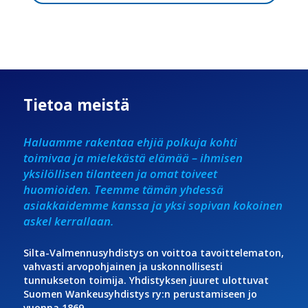
Tietoa meistä
Haluamme rakentaa ehjiä polkuja kohti
toimivaa ja mielekästä elämää – ihmisen
yksilöllisen tilanteen ja omat toiveet
huomioiden. Teemme tämän yhdessä
asiakkaidemme kanssa ja yksi sopivan kokoinen
askel kerrallaan.
Silta-Valmennusyhdistys on voittoa tavoittelematon,
vahvasti arvopohjainen ja uskonnollisesti
tunnukseton toimija. Yhdistyksen juuret ulottuvat
Suomen Wankeusyhdistys ry:n perustamiseen jo
vuonna 1869.