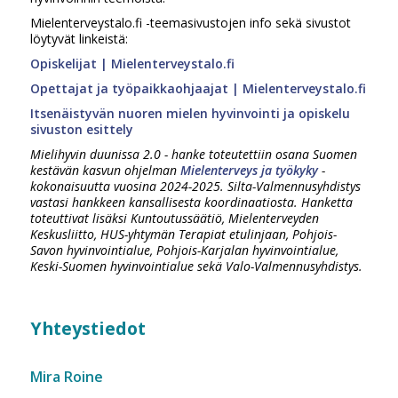
Mielenterveystalo.fi -teemasivustojen info sekä sivustot
löytyvät linkeistä:
Opiskelijat | Mielenterveystalo.fi
Opettajat ja työpaikkaohjaajat | Mielenterveystalo.fi
Itsenäistyvän nuoren mielen hyvinvointi ja opiskelu
sivuston esittely
Mielihyvin duunissa 2.0 - hanke toteutettiin osana Suomen
kestävän kasvun ohjelman
Mielenterveys ja työkyky
-
kokonaisuutta vuosina 2024-2025. Silta-Valmennusyhdistys
vastasi hankkeen kansallisesta koordinaatiosta. Hanketta
toteuttivat lisäksi Kuntoutussäätiö, Mielenterveyden
Keskusliitto, HUS-yhtymän Terapiat etulinjaan, Pohjois-
Savon hyvinvointialue, Pohjois-Karjalan hyvinvointialue,
Keski-Suomen hyvinvointialue sekä Valo-Valmennusyhdistys.
Yhteystiedot
Mira Roine