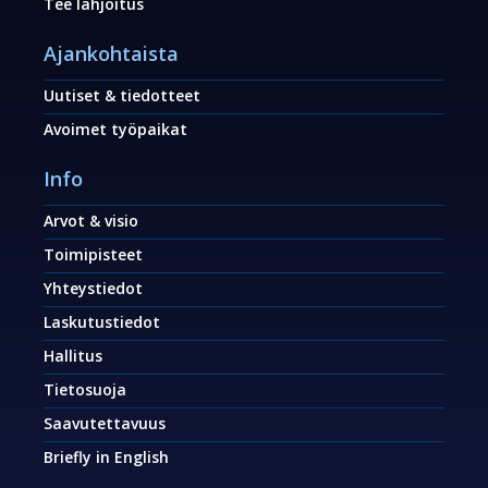
Tee lahjoitus
Ajankohtaista
Uutiset & tiedotteet
Avoimet työpaikat
Info
Arvot & visio
Toimipisteet
Yhteystiedot
Laskutustiedot
Hallitus
Tietosuoja
Saavutettavuus
Briefly in English