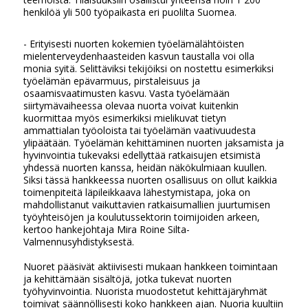
henkilöä yli 500 työpaikasta eri puolilta Suomea.
- Erityisesti nuorten kokemien työelämälähtöisten
mielenterveydenhaasteiden kasvun taustalla voi olla
monia syitä. Selittäviksi tekijöiksi on nostettu esimerkiksi
työelämän epävarmuus, pirstaleisuus ja
osaamisvaatimusten kasvu. Vasta työelämään
siirtymävaiheessa olevaa nuorta voivat kuitenkin
kuormittaa myös esimerkiksi mielikuvat tietyn
ammattialan työoloista tai työelämän vaativuudesta
ylipäätään. Työelämän kehittäminen nuorten jaksamista ja
hyvinvointia tukevaksi edellyttää ratkaisujen etsimistä
yhdessä nuorten kanssa, heidän näkökulmiaan kuullen.
Siksi tässä hankkeessa nuorten osallisuus on ollut kaikkia
toimenpiteitä läpileikkaava lähestymistapa, joka on
mahdollistanut vaikuttavien ratkaisumallien juurtumisen
työyhteisöjen ja koulutussektorin toimijoiden arkeen,
kertoo hankejohtaja Mira Roine Silta-
Valmennusyhdistyksestä.
Nuoret pääsivät aktiivisesti mukaan hankkeen toimintaan
ja kehittämään sisältöjä, jotka tukevat nuorten
työhyvinvointia. Nuorista muodostetut kehittäjäryhmät
toimivat säännöllisesti koko hankkeen ajan. Nuoria kuultiin