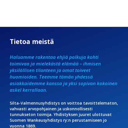
Tietoa meistä
Haluamme rakentaa ehjiä polkuja kohti
toimivaa ja mielekästä elämää – ihmisen
yksilöllisen tilanteen ja omat toiveet
huomioiden. Teemme tämän yhdessä
asiakkaidemme kanssa ja yksi sopivan kokoinen
askel kerrallaan.
Silta-Valmennusyhdistys on voittoa tavoittelematon,
vahvasti arvopohjainen ja uskonnollisesti
tunnukseton toimija. Yhdistyksen juuret ulottuvat
Suomen Wankeusyhdistys ry:n perustamiseen jo
vuonna 1869.