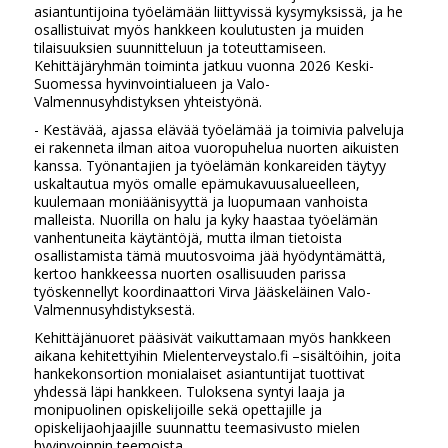
asiantuntijoina työelämään liittyvissä kysymyksissä, ja he
osallistuivat myös hankkeen koulutusten ja muiden
tilaisuuksien suunnitteluun ja toteuttamiseen.
Kehittäjäryhmän toiminta jatkuu vuonna 2026 Keski-
Suomessa hyvinvointialueen ja Valo-
Valmennusyhdistyksen yhteistyönä.
- Kestävää, ajassa elävää työelämää ja toimivia palveluja
ei rakenneta ilman aitoa vuoropuhelua nuorten aikuisten
kanssa. Työnantajien ja työelämän konkareiden täytyy
uskaltautua myös omalle epämukavuusalueelleen,
kuulemaan moniäänisyyttä ja luopumaan vanhoista
malleista. Nuorilla on halu ja kyky haastaa työelämän
vanhentuneita käytäntöjä, mutta ilman tietoista
osallistamista tämä muutosvoima jää hyödyntämättä,
kertoo hankkeessa nuorten osallisuuden parissa
työskennellyt koordinaattori Virva Jääskeläinen Valo-
Valmennusyhdistyksestä.
Kehittäjänuoret pääsivät vaikuttamaan myös hankkeen
aikana kehitettyihin Mielenterveystalo.fi –sisältöihin, joita
hankekonsortion monialaiset asiantuntijat tuottivat
yhdessä läpi hankkeen. Tuloksena syntyi laaja ja
monipuolinen opiskelijoille sekä opettajille ja
opiskelijaohjaajille suunnattu teemasivusto mielen
hyvinvoinnin teemoista.