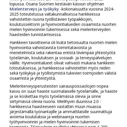
lopussa. Osana Suomen kestävän kasvun ohjelman
Mielenterveys ja työkyky
-kokonaisuutta vuosina 2024-
2025 toteutetussa valtakunnallisessa hankkeessa
vahvistettiin nuoria työllistävien työpaikkojen,
koulutussektorin ja hyvinvointialueiden osaamista nuorten
mielen hyvinvoinnin tukemisessa sekä mielenterveyden
haasteiden tunnistamisessa.
Hankkeen tavoitteena oli lisätä tietoisuutta nuorten mielen
hyvinvointia vahvistavista toimintatavoista ja
menetelmistä sekä rakentaa entistä tiiviimpää yhteistyötä
työelämän, koulutuksen ja sosiaali- ja terveyspalvelujen
välille. Hyvinvointialueet olivat vahvasti mukana hankkeen
toteutuksessa, ja hankkeessa vahvistettiin myös niiden
sekä työkykyä ja työllistymistä tukevien toimijoiden välistä
osaamista ja yhteistyötä.
Mielenterveysperusteisten sairauspoissaolojen nopea
kasvu on suuri haaste suomalaiselle työelämälle, ja haaste
ja se koskettaa myös työelämässä olevia ja sinne
siirtymässä olevia nuoria. Mielihyvin duunissa 2.0 -
hankkeessa haasteeseen vastattiin muun muassa
järjestämällä työnantajille ja ammattilaisille suunnattuja
avoimia koulutuksia ja webinaareja nuorten
työhyvinvoinnin ja mielen hyvinvoinnin tukemisen
teemoista. Tilaisuuksiin osallistui yhteensä noin 1 200