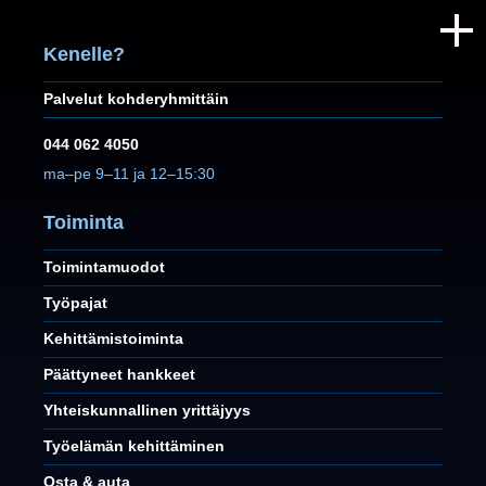
Kenelle?
Palvelut kohderyhmittäin
044 062 4050
ma–pe 9–11 ja 12–15:30
Toiminta
Toimintamuodot
Työpajat
Kehittämistoiminta
Päättyneet hankkeet
Yhteiskunnallinen yrittäjyys
Työelämän kehittäminen
Osta & auta