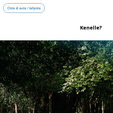
Osta & auta / lahjoita
Kenelle?