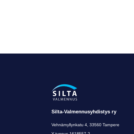
Silta-Valmennusyhdistys ry
Vehnämyllynkatu 4, 33560 Tampere
Y-tunnus 1618557-2