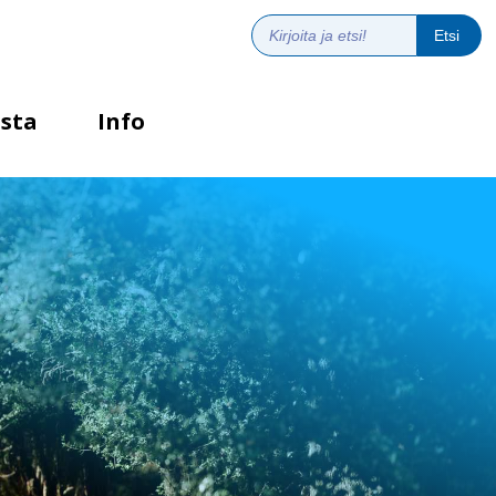
sta
Info