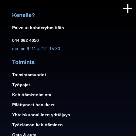
Kenelle?
Palvelut kohderyhmittäin
044 062 4050
ma–pe 9–11 ja 12–15:30
Toiminta
Toimintamuodot
Työpajat
Kehittämistoiminta
Päättyneet hankkeet
Yhteiskunnallinen yrittäjyys
Työelämän kehittäminen
Osta & auta