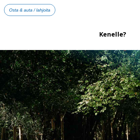
Osta & auta / lahjoita
Kenelle?