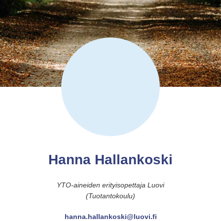
Hanna Hallankoski
YTO-aineiden erityisopettaja Luovi
(Tuotantokoulu)
hanna.hallankoski@luovi.fi