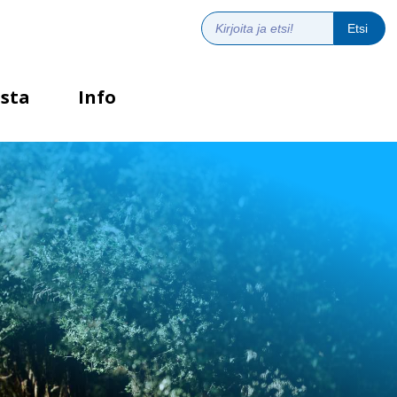
sta
Info