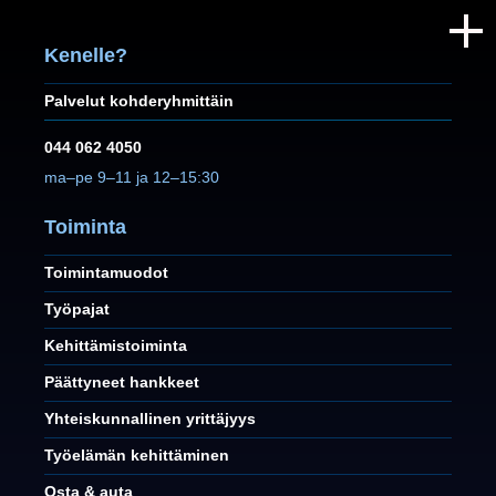
Kenelle?
Palvelut kohderyhmittäin
044 062 4050
ma–pe 9–11 ja 12–15:30
Toiminta
Toimintamuodot
Työpajat
Kehittämistoiminta
Päättyneet hankkeet
Yhteiskunnallinen yrittäjyys
Työelämän kehittäminen
Osta & auta