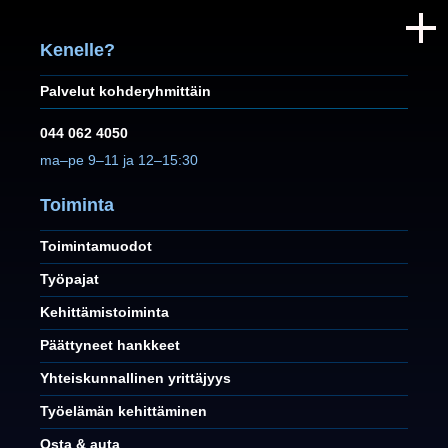
Kenelle?
Palvelut kohderyhmittäin
044 062 4050
ma–pe 9–11 ja 12–15:30
Toiminta
Toimintamuodot
Työpajat
Kehittämistoiminta
Päättyneet hankkeet
Yhteiskunnallinen yrittäjyys
Työelämän kehittäminen
Osta & auta