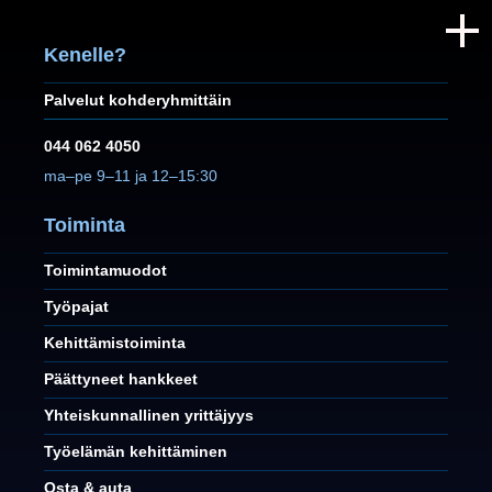
Kenelle?
Palvelut kohderyhmittäin
044 062 4050
ma–pe 9–11 ja 12–15:30
Toiminta
Toimintamuodot
Työpajat
Kehittämistoiminta
Päättyneet hankkeet
Yhteiskunnallinen yrittäjyys
Työelämän kehittäminen
Osta & auta