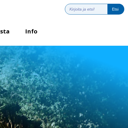
sta
Info