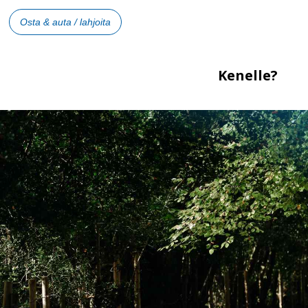
Osta & auta / lahjoita
Kenelle?