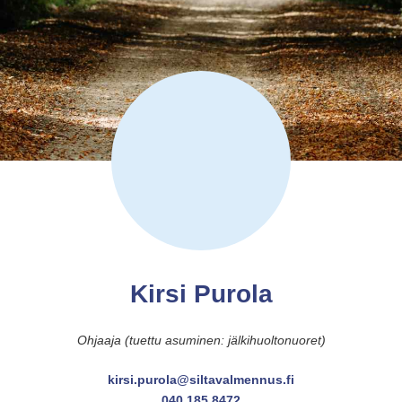
Kirsi Purola
Ohjaaja (tuettu asuminen: jälkihuoltonuoret)
kirsi.purola@siltavalmennus.fi
040 185 8472