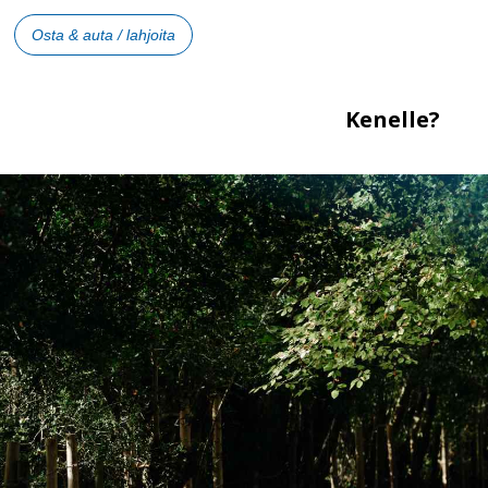
Osta & auta / lahjoita
Kenelle?