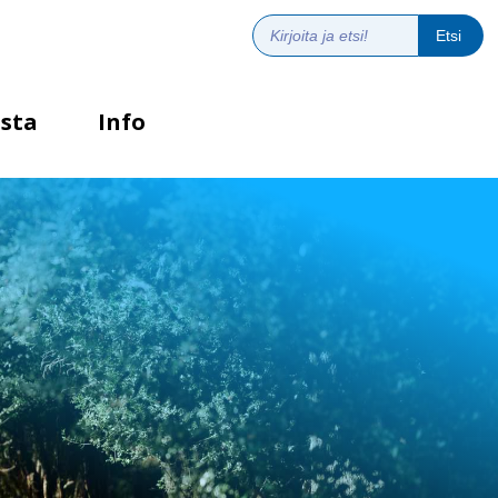
sta
Info