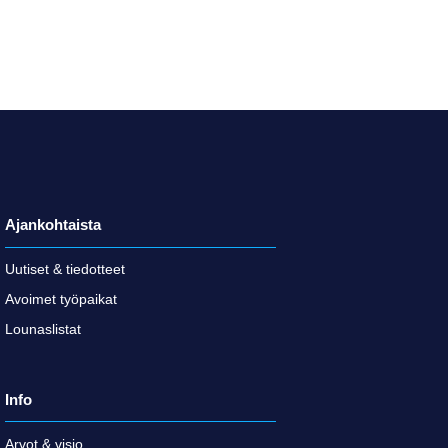
Ajankohtaista
Uutiset & tiedotteet
Avoimet työpaikat
Lounaslistat
Info
Arvot & visio