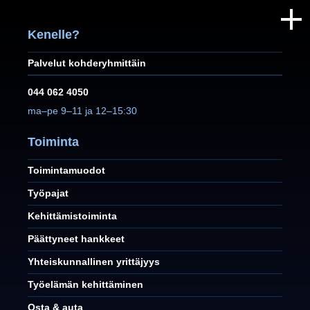
Kenelle?
Palvelut kohderyhmittäin
044 062 4050
ma–pe 9–11 ja 12–15:30
Toiminta
Toimintamuodot
Työpajat
Kehittämistoiminta
Päättyneet hankkeet
Yhteiskunnallinen yrittäjyys
Työelämän kehittäminen
Osta & auta