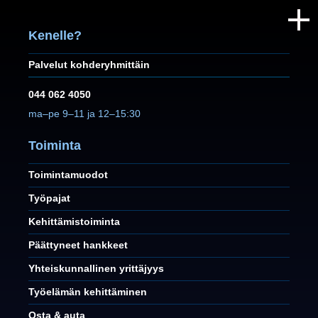
Kenelle?
Palvelut kohderyhmittäin
044 062 4050
ma–pe 9–11 ja 12–15:30
Toiminta
Toimintamuodot
Työpajat
Kehittämistoiminta
Päättyneet hankkeet
Yhteiskunnallinen yrittäjyys
Työelämän kehittäminen
Osta & auta