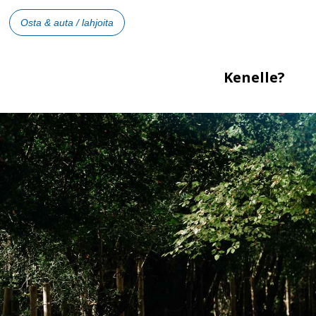
Osta & auta / lahjoita
Kenelle?