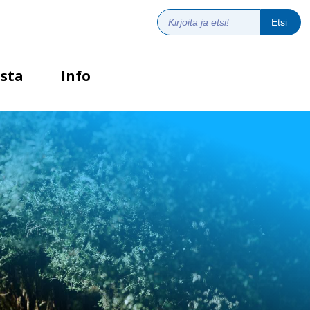
sta
Info