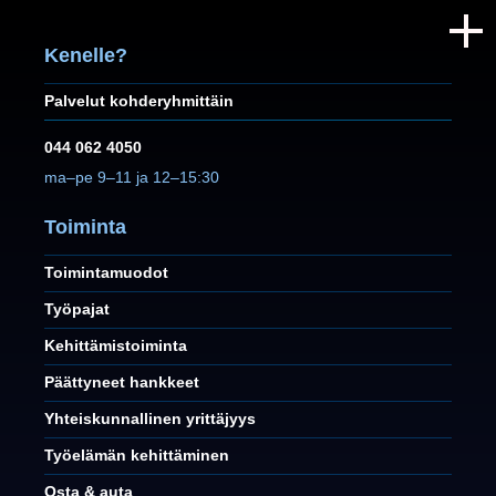
Kenelle?
Palvelut kohderyhmittäin
044 062 4050
ma–pe 9–11 ja 12–15:30
Toiminta
Toimintamuodot
Työpajat
Kehittämistoiminta
Päättyneet hankkeet
Yhteiskunnallinen yrittäjyys
Työelämän kehittäminen
Osta & auta