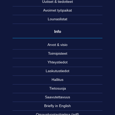
Uutiset & tiedotteet
Avoimet työpaikat
Lounaslistat
Info
Arvot & visio
Toimipisteet
Yhteystiedot
Laskutustiedot
Hallitus
Tietosuoja
Saavutettavuus
Briefly in English
Omavalvontaohjelma (pdf)