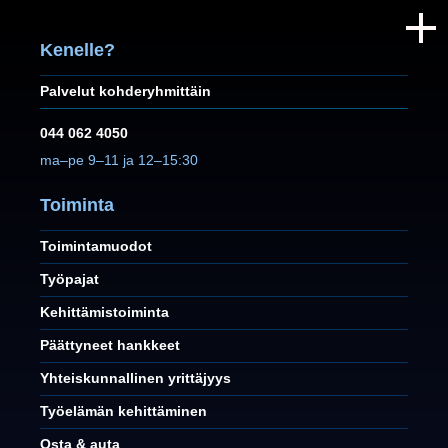
Kenelle?
Palvelut kohderyhmittäin
044 062 4050
ma–pe 9–11 ja 12–15:30
Toiminta
Toimintamuodot
Työpajat
Kehittämistoiminta
Päättyneet hankkeet
Yhteiskunnallinen yrittäjyys
Työelämän kehittäminen
Osta & auta