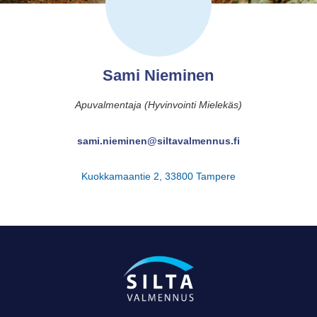
Sami Nieminen
Apuvalmentaja (Hyvinvointi Mielekäs)
sami.nieminen@siltavalmennus.fi
Kuokkamaantie 2, 33800 Tampere