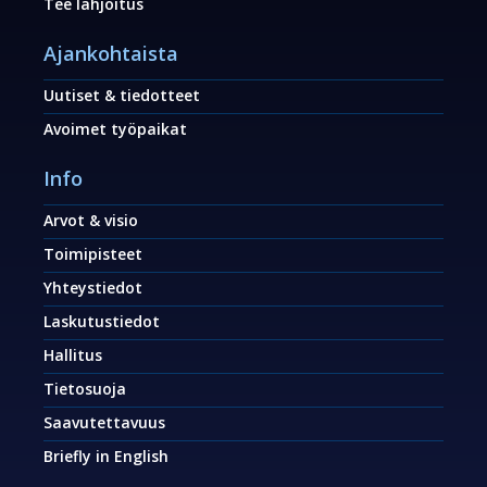
Tee lahjoitus
Ajankohtaista
Uutiset & tiedotteet
Avoimet työpaikat
Info
Arvot & visio
Toimipisteet
Yhteystiedot
Laskutustiedot
Hallitus
Tietosuoja
Saavutettavuus
Briefly in English