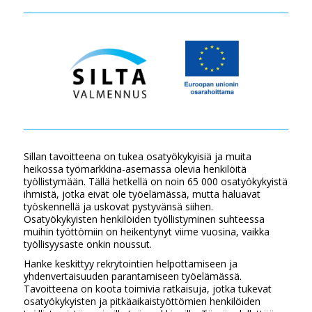
Sillan tavoitteena on tukea osatyökykyisiä ja muita
heikossa työmarkkina-asemassa olevia henkilöitä
työllistymään. Tällä hetkellä on noin 65 000 osatyökykyistä
ihmistä, jotka eivät ole työelämässä, mutta haluavat
työskennellä ja uskovat pystyvänsä siihen.
Osatyökykyisten henkilöiden työllistyminen suhteessa
muihin työttömiin on heikentynyt viime vuosina, vaikka
työllisyysaste onkin noussut.
Hanke keskittyy rekrytointien helpottamiseen ja
yhdenvertaisuuden parantamiseen työelämässä.
Tavoitteena on koota toimivia ratkaisuja, jotka tukevat
osatyökykyisten ja pitkäaikaistyöttömien henkilöiden