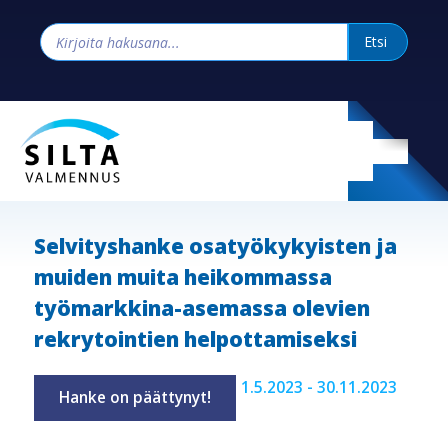
Selvityshanke osatyökykyisten ja
muiden muita heikommassa
työmarkkina-asemassa olevien
rekrytointien helpottamiseksi
1.5.2023 - 30.11.2023
Hanke on päättynyt!