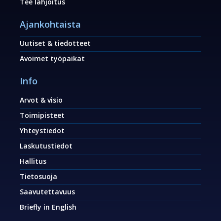
Tee lahjoitus
Ajankohtaista
Uutiset & tiedotteet
Avoimet työpaikat
Info
Arvot & visio
Toimipisteet
Yhteystiedot
Laskutustiedot
Hallitus
Tietosuoja
Saavutettavuus
Briefly in English