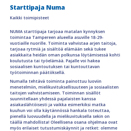
Starttipaja Numa
Kaikki toimipisteet
NUMA starttipaja tarjoaa matalan kynnyksen
toimintaa Tampereen alueella asuville 18-29-
vuotiaille nuorille. Toiminta vahvistaa arjen taitoja,
tarjoaa rytmiä ja sisältöä elämään sekä tukee
asiakkaita heidän oman polkunsa löytämisessä kohti
koulutusta tai työelämää. Pajalle voi hakea
sosiaalisen kuntoutuksen tai kuntouttavan
työtoiminnan päätöksellä.
Numalla tehtävä toiminta painottuu luoviin
menetelmiin, mielikuvituksellisuuteen ja sosiaalisten
taitojen vahvistamiseen. Toiminnan sisällöt
suunnitellaan yhdessä pajalaisten kanssa
asiakaslähtöisesti ja vaikka esimerkiksi matka
kuuhun voi olla käytännössä hankala toteuttaa,
pienellä luovuudella ja mielikuvituksella sekin on
täällä mahdollista! Oleellisena osana ohjelmaa ovat
myös erilaiset tutustumiskäynnit ja retket: olemme