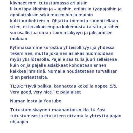
käyneet mm. tutustumassa erilaisiin
liikuntapaikkoihin ja –lajeihin, erilaisiin työpajoihin ja
oppilaitoksiin sekä museoihin ja muihin
kulttuurikohteisiin. Ohjattu toiminta suunnitellaan
siten, ettei aikaisempaa kokemusta tarvita ja siihen
voi osallistua oman toimintakyvyn ja jaksamisen
mukaan.
Ryhmässämme korostuu yhteisöllisyys ja yhdessä
tekeminen, mutta jokainen asiakas huomioidaan
myös yksilötasolla. Pajalle saa tulla juuri sellaisena
kuin on ja pajalla asiakkaat kohdataan ennen
kaikkea ihmisinä. Numalla noudatetaan turvallisen
tilan periaatteita.
TL;DR: ”Hyvä paikka, kannattaa kokeilla nopee. 5/5.
Very good, very nice.” t: pajalaiset
Numan
Insta
ja
Youtube
Tutustumiskäynnit maanantaisin klo 14. Sovi
tutustumisesta etukäteen ottamalla yhteyttä pajan
ohjaajiin